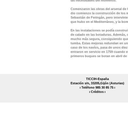
las necesidades del momento.
Comenzaron las obras del arsenal de C
dio comienzo la construcción de los m
Sebastián de Feringán, pero intervini
que hubo en el Mediterráneo, y la bomb
En las instalaciones se podía constru
de calado en las botaduras. Además, d
mucho más segura, consiguiendo que l
tumba. Estas mejoras redundan en una
caso de los navíos, pasa de unos diez 
entraron en servicio en 1759 cuando e
primeros buques se botan en abril de 
TICCIH-España
Estación s/n, 33205,Gijón (Asturias)
ı Teléfono 985 30 85 75 ı
ı
Créditos
ı