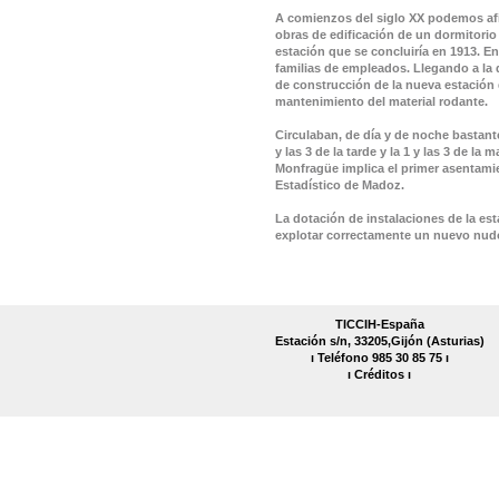
A comienzos del siglo XX podemos afirm
obras de edificación de un dormitorio
estación que se concluiría en 1913. En
familias de empleados. Llegando a la 
de construcción de la nueva estación q
mantenimiento del material rodante.
Circulaban, de día y de noche bastante
y las 3 de la tarde y la 1 y las 3 de l
Monfragüe implica el primer asentami
Estadístico de Madoz.
La dotación de instalaciones de la es
explotar correctamente un nuevo nudo
TICCIH-España
Estación s/n, 33205,Gijón (Asturias)
ı Teléfono 985 30 85 75 ı
ı
Créditos
ı