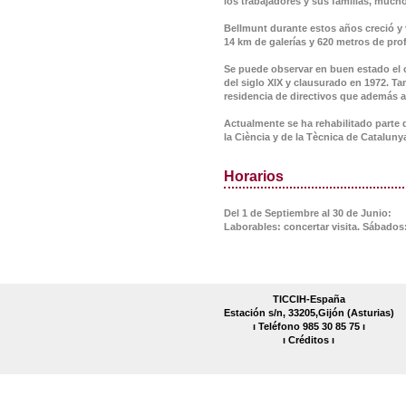
los trabajadores y sus familias, much
Bellmunt durante estos años creció y 
14 km de galerías y 620 metros de pro
Se puede observar en buen estado el ca
del siglo XIX y clausurado en 1972. T
residencia de directivos que además al
Actualmente se ha rehabilitado parte d
la Ciència y de la Tècnica de Cataluny
Horarios
Del 1 de Septiembre al 30 de Junio:
Laborables: concertar visita. Sábados:
TICCIH-España
Estación s/n, 33205,Gijón (Asturias)
ı Teléfono 985 30 85 75 ı
ı
Créditos
ı