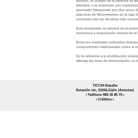
austero. Al cuerpo de la derecha se a
laterales. Los interiores son espacios
apuntado flanqueado por dos arcos de
planchas de fibrocemento en la sala d
contrasta con las técnicas más conserv
Este entramado se entrevé en el exter
estructura y disposición interna de la
Entre los materiales utilizados destac
componentes tradicionales como el ma
En lo referente a la distribución interi
alberga las tinas de fermentación, la 
TICCIH-España
Estación s/n, 33205,Gijón (Asturias)
ı Teléfono 985 30 85 75 ı
ı
Créditos
ı