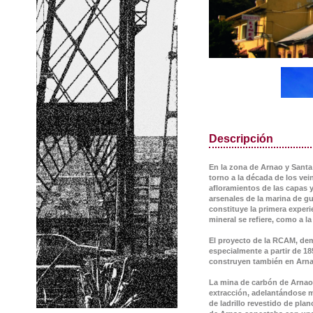
Descripción
En la zona de Arnao y Santa 
torno a la década de los ve
afloramientos de las capas 
arsenales de la marina de g
constituye la primera experie
mineral se refiere, como a la
El proyecto de la RCAM, demo
especialmente a partir de 1
construyen también en Arnao
La mina de carbón de Arnao 
extracción, adelantándose má
de ladrillo revestido de pla