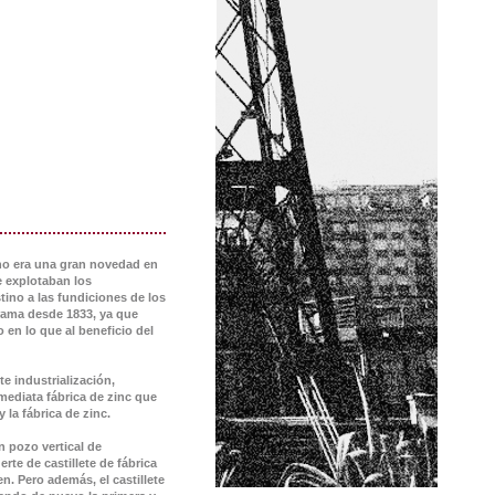
a no era una gran novedad en
e explotaban los
ino a las fundiciones de los
rama desde 1833, ya que
 en lo que al beneficio del
e industrialización,
mediata fábrica de zinc que
la fábrica de zinc.
 pozo vertical de
te de castillete de fábrica
n. Pero además, el castillete